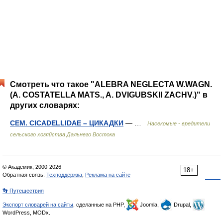
Смотреть что такое "ALEBRA NEGLECTA W.WAGN.
(A. COSTATELLA MATS., A. DVIGUBSKII ZACHV.)" в
других словарях:
СЕМ. CICADELLIDAE – ЦИКАДКИ
— …
Насекомые - вредители
сельского хозяйства Дальнего Востока
© Академик, 2000-2026
18+
Обратная связь:
Техподдержка
,
Реклама на сайте
👣 Путешествия
Экспорт словарей на сайты
, сделанные на PHP,
Joomla,
Drupal,
WordPress, MODx.